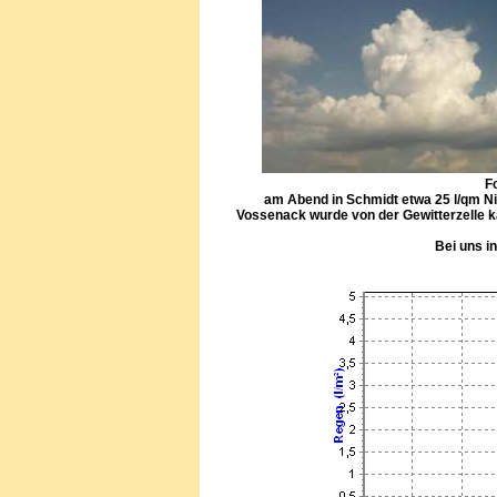
F
am Abend in Schmidt etwa 25 l/qm N
Vossenack wurde von der Gewitterzelle kau
Bei uns i