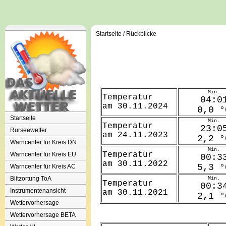
Startseite
/
Rückblicke
Startseite
Rurseewetter
Warncenter für Kreis DN
Warncenter für Kreis EU
Warncenter für Kreis AC
Blitzortung ToA
Instrumentenansicht
Wettervorhersage
Wettervorhersage BETA