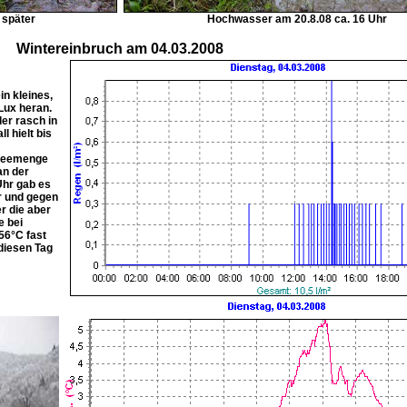
 später
Hochwasser am 20.8.08 ca. 16 Uhr
Wintereinbruch am 04.03.2008
in kleines,
Lux heran.
er rasch in
l hielt bis
hneemenge
n der
Uhr gab es
r und gegen
r die aber
e bei
56°C fast
diesen Tag