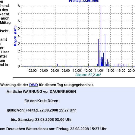
en
chend
n des
 Nacht
i auch
 Mittag
ischt
samt
s
ber
 Liter
etter
l/qm
nd in
e Warnung die der
DWD
für diesen Tag rausgegeben hat.
Amtliche WARNUNG vor DAUERREGEN
für den Kreis Düren
gültig von: Freitag, 22.08.2008 15:27 Uhr
bis: Samstag, 23.08.2008 03:00 Uhr
m Deutschen Wetterdienst am: Freitag, 22.08.2008 15:27 Uhr