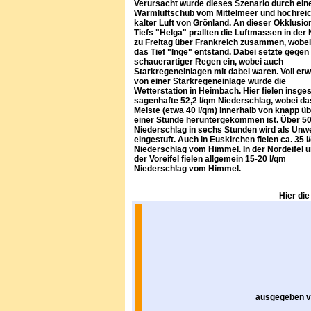
Verursacht wurde dieses Szenario durch ein
Warmluftschub vom Mittelmeer und hochrei
kalter Luft von Grönland. An dieser Okklusio
Tiefs "Helga" prallten die Luftmassen in der
zu Freitag über Frankreich zusammen, wobe
das Tief "Inge" entstand. Dabei setzte gegen
schauerartiger Regen ein, wobei auch
Starkregeneinlagen mit dabei waren. Voll erw
von einer Starkregeneinlage wurde die
Wetterstation in Heimbach. Hier fielen insge
sagenhafte 52,2 l/qm Niederschlag, wobei da
Meiste (etwa 40 l/qm) innerhalb von knapp ü
einer Stunde heruntergekommen ist. Über 50
Niederschlag in sechs Stunden wird als Unw
eingestuft. Auch in Euskirchen fielen ca. 35 
Niederschlag vom Himmel. In der Nordeifel u
der Voreifel fielen allgemein 15-20 l/qm
Niederschlag vom Himmel.
Hier di
ausgegeben vo